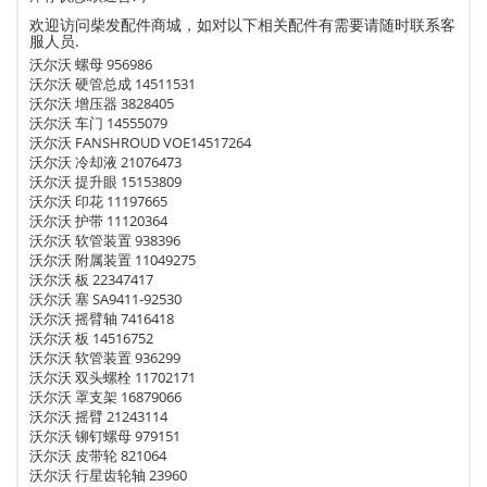
欢迎访问柴发配件商城，如对以下相关配件有需要请随时联系客
服人员.
沃尔沃 螺母 956986
沃尔沃 硬管总成 14511531
沃尔沃 增压器 3828405
沃尔沃 车门 14555079
沃尔沃 FANSHROUD VOE14517264
沃尔沃 冷却液 21076473
沃尔沃 提升眼 15153809
沃尔沃 印花 11197665
沃尔沃 护带 11120364
沃尔沃 软管装置 938396
沃尔沃 附属装置 11049275
沃尔沃 板 22347417
沃尔沃 塞 SA9411-92530
沃尔沃 摇臂轴 7416418
沃尔沃 板 14516752
沃尔沃 软管装置 936299
沃尔沃 双头螺栓 11702171
沃尔沃 罩支架 16879066
沃尔沃 摇臂 21243114
沃尔沃 铆钉螺母 979151
沃尔沃 皮带轮 821064
沃尔沃 行星齿轮轴 23960