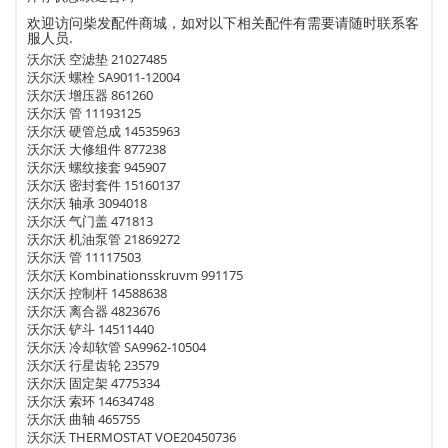
欢迎访问柴发配件商城，如对以下相关配件有需要请随时联系客
服人员.
沃尔沃 空滤垫 21027485
沃尔沃 螺栓 SA9011-12004
沃尔沃 增压器 861260
沃尔沃 管 11193125
沃尔沃 硬管总成 14535963
沃尔沃 大修组件 877238
沃尔沃 螺纹接套 945907
沃尔沃 密封套件 15160137
沃尔沃 轴承 3094018
沃尔沃 气门盖 471813
沃尔沃 机油泵管 21869272
沃尔沃 管 11117503
沃尔沃 Kombinationsskruvm 991175
沃尔沃 控制杆 14588638
沃尔沃 离合器 4823676
沃尔沃 铲斗 14511440
沃尔沃 冷却软管 SA9962-10504
沃尔沃 行星齿轮 23579
沃尔沃 固定架 4775334
沃尔沃 索环 14634748
沃尔沃 曲轴 465755
沃尔沃 THERMOSTAT VOE20450736