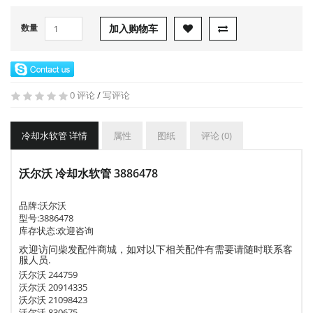
数量
加入购物车
0 评论
/
写评论
冷却水软管 详情
属性
图纸
评论 (0)
沃尔沃 冷却水软管 3886478
品牌:
沃尔沃
型号:
3886478
库存状态:欢迎咨询
欢迎访问柴发配件商城，如对以下相关配件有需要请随时联系客
服人员.
沃尔沃 244759
沃尔沃 20914335
沃尔沃 21098423
沃尔沃 830675