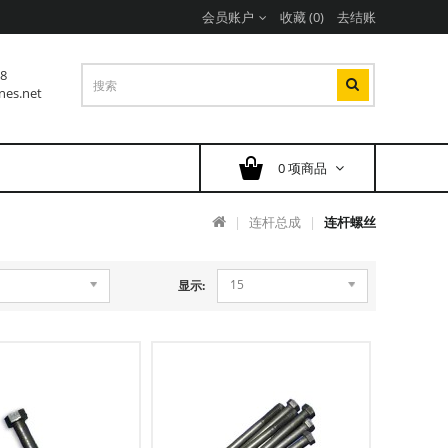
会员账户
收藏 (0)
去结账
38
nes.net
0 项商品
连杆总成
连杆螺丝
15
显示: