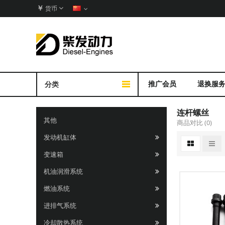
￥
货币
推广会员
退换服
分类
连杆螺丝
其他
商品对比 (0)
发动机缸体
变速箱
机油润滑系统
燃油系统
进排气系统
冷却散热系统