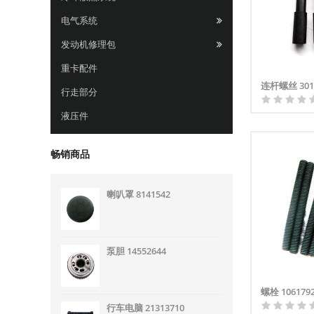
电气系统
发动机修理包
重卡配件
连杆螺丝 301
行走部分
液压件
畅销商品
喇叭罩 8141542
泵胆 14552644
螺栓 106179
行车电脑 21313710