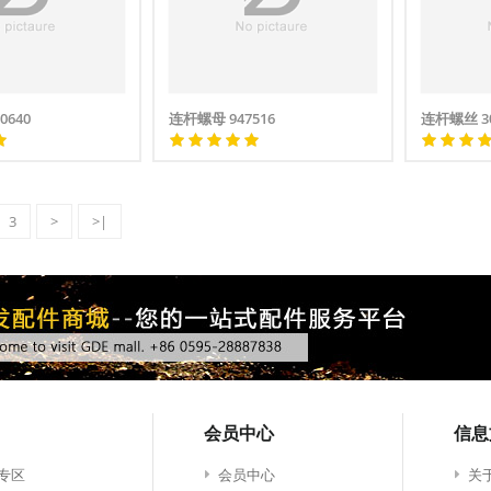
0640
连杆螺母 947516
连杆螺丝 30
3
>
>|
会员中心
信息
专区
会员中心
关