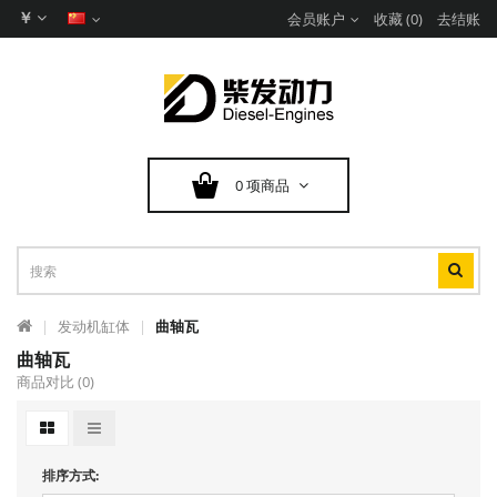
￥
会员账户
收藏 (0)
去结账
0 项商品
发动机缸体
曲轴瓦
曲轴瓦
商品对比 (0)
排序方式: