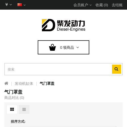
￥
会员账户
收藏 (0)
去结账
0 项商品
发动机缸体
气门罩盖
气门罩盖
商品对比 (0)
排序方式: