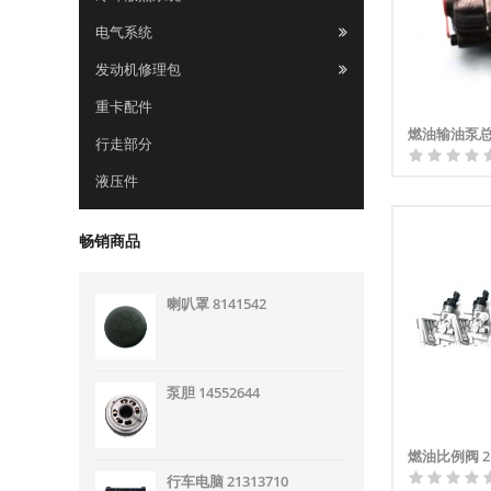
电气系统
发动机修理包
重卡配件
燃油输油泵总成
行走部分
液压件
畅销商品
喇叭罩 8141542
泵胆 14552644
燃油比例阀 21
行车电脑 21313710