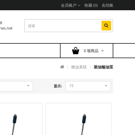
会员账户
收藏 (0)
去结账
38
nes.net
0 项商品
燃油系统
柴油输油泵
15
显示: