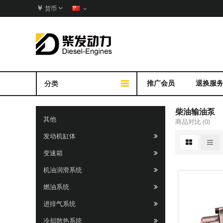
￥
货币
推广会员
退换服
分类
柴油输油泵
其他
商品对比 (0)
发动机缸体
变速箱
机油润滑系统
燃油系统
进排气系统
冷却散热系统