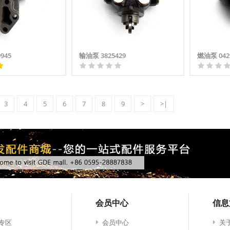
945
输油泵 3825429
燃油泵 042
3
4
5
6
7
8
9
>
>|
会员中心
信息
专区
会员中心
关