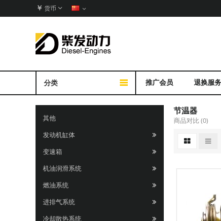
￥
货币
推广会员
退换服
分类
节温器
其他
商品对比 (0)
发动机缸体
变速箱
机油润滑系统
燃油系统
进排气系统
冷却散热系统