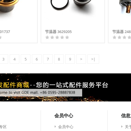
1737
节温器 3629205
节温器 248
3
4
5
6
7
8
9
>
>|
会员中心
信息
专区
会员中心
关