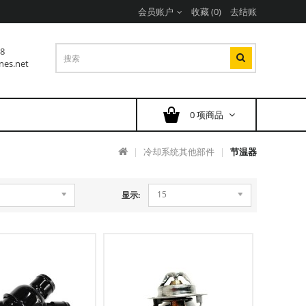
会员账户
收藏 (0)
去结账
38
nes.net
0 项商品
冷却系统其他部件
节温器
15
显示: