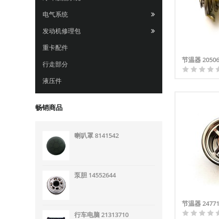
电气系统
发动机修理包
重卡配件
节温器 20506
行走部分
液压件
畅销商品
喇叭罩 8141542
泵胆 14552644
节温器 24771
行车电脑 21313710